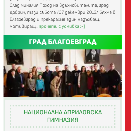
След миналия Поход на вдъхновителите, град
Добрич, тази събота /07 декември 2013/ бяхме в
Благоевград и прекарахме един надъхващ,
мотивиращ…
прочети с усмивка :-]
ГРАД БЛАГОЕВГРАД
НАЦИОНАЛНА АПРИЛОВСКА
ГИМНАЗИЯ