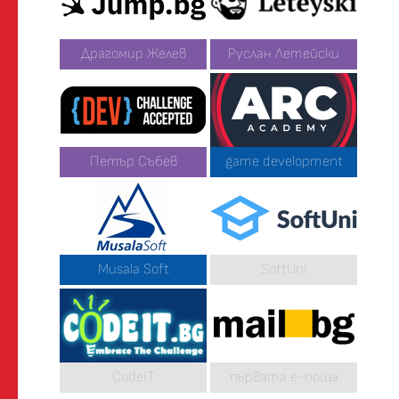
Драгомир Желев
Руслан Летейски
Петър Събев
game development
Musala Soft
SoftUni
CodeIT
първата е-поща