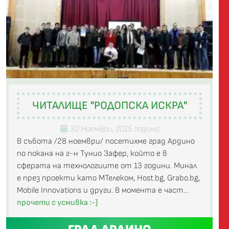
ЧИТАЛИЩЕ "РОДОПСКА ИСКРА"
30 Ноември, 2015 година
В събота /28 ноември/ посетихме град Ардино
по покана на г-н Тунио Зафер, който е в
сферата на технологиите от 13 години. Минал
е през проекти като МТелеком, Host.bg, Grabo.bg,
Mobile Innovations и други. В момента е част…
прочети с усмивка :-]