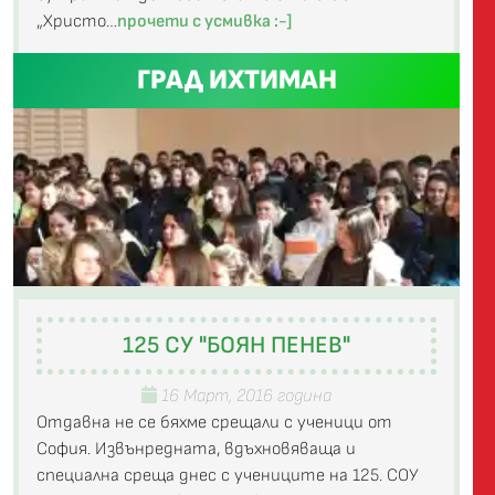
„Христо…
прочети с усмивка :-]
ГРАД ИХТИМАН
125 СУ "БОЯН ПЕНЕВ"
16 Март, 2016 година
Отдавна не се бяхме срещали с ученици от
София. Извънредната, вдъхновяваща и
специална среща днес с учениците на 125. СОУ