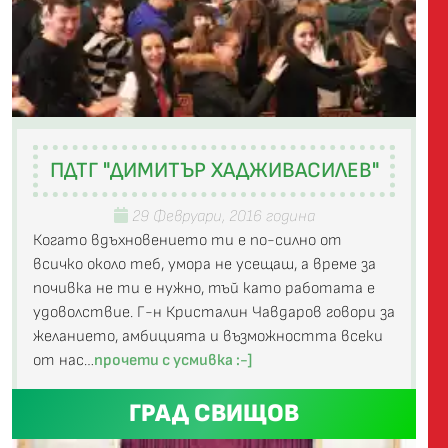
ПДТГ "ДИМИТЪР ХАДЖИВАСИЛЕВ"
29 Февруари, 2016 година
Когато вдъхновението ти е по-силно от
всичко около теб, умора не усещаш, а време за
почивка не ти е нужно, тъй като работата е
удоволствие. Г-н Кристалин Чавдаров говори за
желанието, амбицията и възможността всеки
от нас…
прочети с усмивка :-]
ГРАД СВИЩОВ