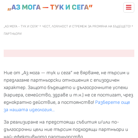
„АЗ МОГА — ТУК И СЕГА”
„АЗ МОГА - ТУК И СЕГА”
ЧЕСТ, ЛОЯЛНОСТ И СТРЕМЕЖ ЗА PROМЯНА НА БЪДЕЩЕТО!
ПАРТНЬОРИ
Ние от „Аз мога — тук и сега” не вярваме, не търсим и
предлагаме партньорски отношения с епизодичен
характер. Защото бъдещето и дългосрочните успехи
(кариера, семейство, здраве и т.н.) не се постигат, чрез
еднократно действие, а постоянство!
Разберете още
за нашата идеология...
За реализиране на предстоящи събития и/или по-
дългосрочни цели ние търсим подходящи партньори и
най-ефективното партньорство.