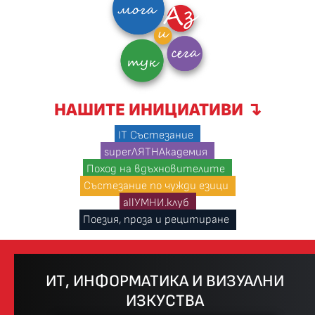
НАШИТЕ ИНИЦИАТИВИ ↴
IT Състезание
superЛЯТНАкадемия
Поход на вдъхновителите
Състезание по чужди езици
allУМНИ.клуб
Поезия, проза и рецитиране
ИТ, ИНФОРМАТИКА И ВИЗУАЛНИ
ИЗКУСТВА