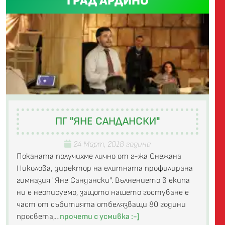
ГРАД АРДИНО
ПГ "ЯНЕ САНДАНСКИ"
24 Март, 2018 година
Поканата получихме лично от г-жа Снежана
Николова, директор на елитната профилирана
гимназия "Яне Сандански". Вълнението в екипа
ни е неописуемо, защото нашето гостуване е
част от събитията отбелязващи 80 години
просвета,…
прочети с усмивка :-]