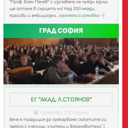
"Проф. Боян Пенев" с изучаване на чужди езици
ще остане в сърцата ни! Над 200 млади,
красиви и амбициозни…
прочети с усмивка :-]
ГРАД СОФИЯ
ЕГ "АКАД. Л.СТОЯНОВ"
7 Декември, 2013 година
Вече е традиция да прекарваме съботите си
заедно с ученици, учители и вдъхновители! :)