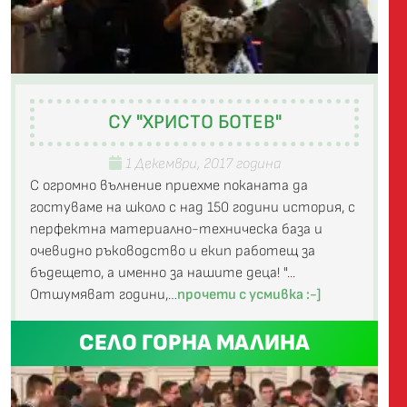
СУ "ХРИСТО БОТЕВ"
1 Декември, 2017 година
С огромно вълнение приехме поканата да
гостуваме на школо с над 150 години история, с
перфектна материално-техническа база и
очевидно ръководство и екип работещ за
бъдещето, а именно за нашите деца! "...
Отшумяват години,…
прочети с усмивка :-]
СЕЛО ГОРНА МАЛИНА