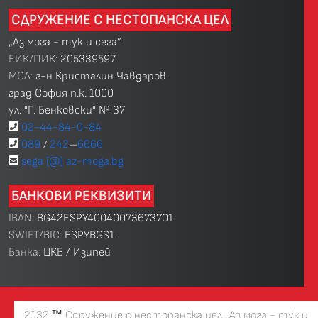
СДРУЖЕНИЕ С НЕСТОПАНСКА ЦЕЛ
„Аз мога - тук и сега”
ЕИК/ПИК:
205339597
МОЛ:
г-н Кристалин Чавдаров
град София п.к. 1000
ул. "Г. Бенковски" № 37
02-44-84-0-84
089
242
6666
/
—
sega [@] az-moga.bg
БАНКОВИ РЕКВИЗИТИ
IBAN:
BG42ESPY40040073673701
SWIFT/BIC:
ESPYBGS1
Банка:
ЦКБ / Изипей
2032
™
Сдружение с нестопанска цел „Аз мога - тук и