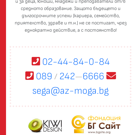
и за деца, юноши, младежи и преподаватели от/в
средното образование. Защото бъдещето и
дългосрочните успехи (кариера, семейство,
приятелство, здраве и т.н.) не се постигат, чрез
еднократно действие, а с постоянство!
02-44-84-0-84
089
242
6666
/
—
sega@az-moga.bg