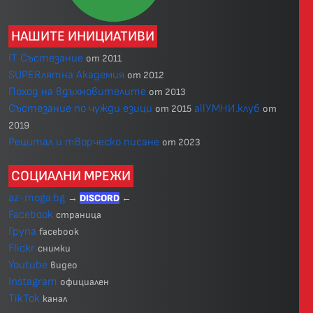
НАШИТЕ ИНИЦИАТИВИ
IT Състезание
от 2011
SUPERлятна Академия
от 2012
Поход на вдъхновителите
от 2013
Състезание по чужди езици
allУМНИ.клуб
от 2015
от
2019
Рецитал и творческо писане
от 2023
СОЦИАЛНИ МРЕЖИ
az-moga.bg
→
DISCORD
←
Facebook
страница
Група
facebook
Flickr
снимки
Youtube
видео
Instagram
официален
TikTok
канал