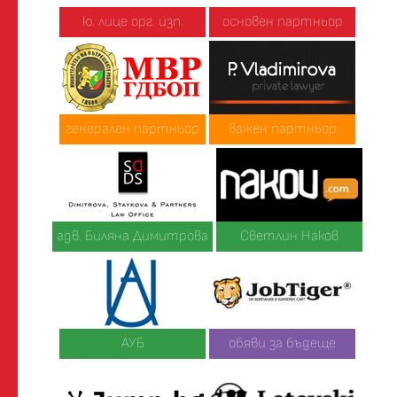
ю. лице орг. изп.
основен партньор
генерален партньор
важен партньор
адв. Биляна Димитрова
Светлин Наков
АУБ
обяви за бъдеще