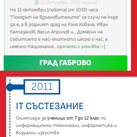
15 Октомври, 2016 година
На 15 октомври (събота) от 10:00 часа
"Походът на вдъхновителите" се случи не къде
да е, а в родният град на Рачо Ковача, Иван
Калпазанов, Васил Априлов и... Домакин на
събитието е най-елитното школо у нас, а
именно Национална…
прочети с усмивка :-]
ГРАД ГАБРОВО
2011
IT СЪСТЕЗАНИЕ
Oлимпиада за
ученици от 7 до 12 клас
по
информационни технологии, информатика и
визуални изкуства